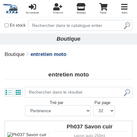
Se connecter
S'inscrire
Boutique
Panier
Autre
En stock
Boutique
Boutique
entretien moto
entretien moto
Trié par
Par page
Ph037 Savon cuir
savon auto 250ml