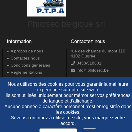
Philosec belgique srl
Information
Contactez nous
A propos de nous
rue des champs du mont 110
4102 Ougrée
Contactez nous
0498/518601
Conditions générales
info@philosec.be
Réglementations
Confidentialité et cookies
Nous utilisons des cookies pour vous garantir la meilleure
RGPD
expérience sur notre site web.
Ils sont utilisés uniquement pour mémoriser vos préférences
de langue et d'affichage.
2.15.0.0
Aucune donnée à caractère personnel n'est enregistrée dans
les cookies.
Si vous continuez à utiliser ce site, vous marquez votre
Copyright © 2009-2024 Daniel Pire Informatique srl
accord.